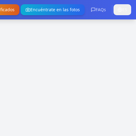
ificados
Encuéntrate en las fotos
FAQs
ES